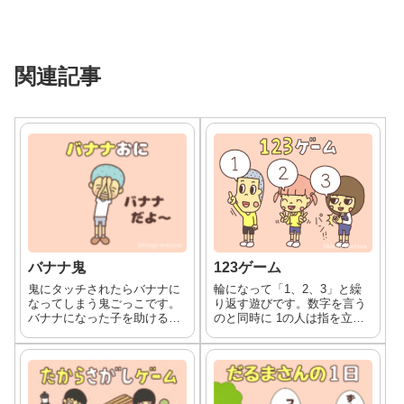
関連記事
バナナ鬼
123ゲーム
鬼にタッチされたらバナナに
輪になって「1、2、3」と繰
なってしまう鬼ごっこです。
り返す遊びです。数字を言う
バナナになった子を助けるに
のと同時に 1の人は指を立て
は「むきむき！」と言ってバ
ます。2の人はニコリと笑っ
ナナの皮をむきます。幼稚園
てピースをします。3の人は
や保育園でも人気の鬼遊びで
手を叩きます。
す。助け鬼の仲間の氷鬼に似
た遊びです。