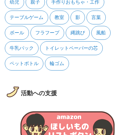
幼児
親子
手作りおもちゃ・工作
テーブルゲーム
教室
影
言葉
ボール
フラフープ
縄跳び
風船
牛乳パック
トイレットペーパーの芯
ペットボトル
輪ゴム
活動への支援