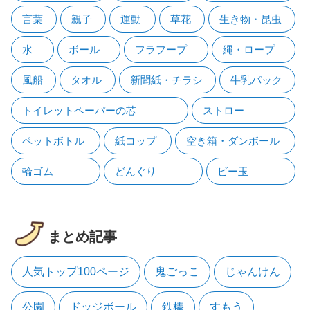
言葉
親子
運動
草花
生き物・昆虫
水
ボール
フラフープ
縄・ロープ
風船
タオル
新聞紙・チラシ
牛乳パック
トイレットペーパーの芯
ストロー
ペットボトル
紙コップ
空き箱・ダンボール
輪ゴム
どんぐり
ビー玉
まとめ記事
人気トップ100ページ
鬼ごっこ
じゃんけん
公園
ドッジボール
鉄棒
すもう