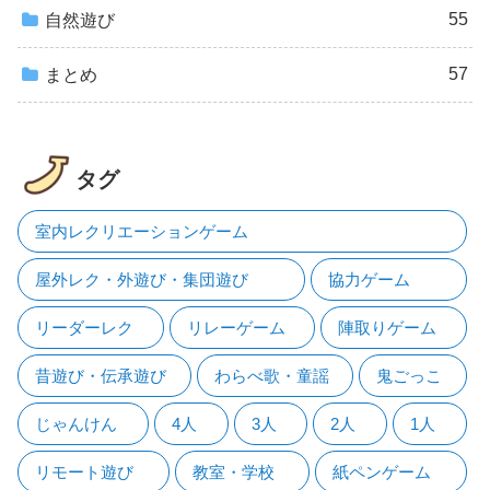
55
自然遊び
57
まとめ
タグ
室内レクリエーションゲーム
屋外レク・外遊び・集団遊び
協力ゲーム
リーダーレク
リレーゲーム
陣取りゲーム
昔遊び・伝承遊び
わらべ歌・童謡
鬼ごっこ
じゃんけん
4人
3人
2人
1人
リモート遊び
教室・学校
紙ペンゲーム