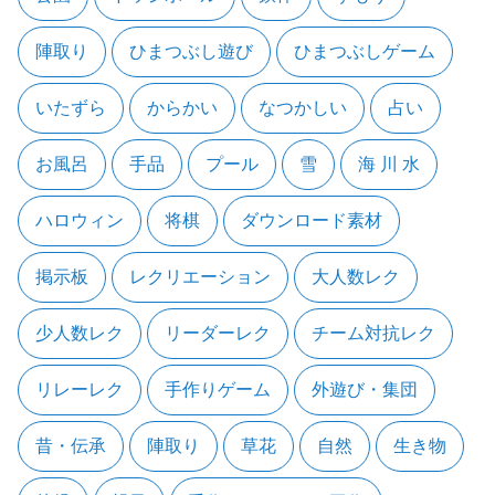
陣取り
ひまつぶし遊び
ひまつぶしゲーム
いたずら
からかい
なつかしい
占い
お風呂
手品
プール
雪
海 川 水
ハロウィン
将棋
ダウンロード素材
掲示板
レクリエーション
大人数レク
少人数レク
リーダーレク
チーム対抗レク
リレーレク
手作りゲーム
外遊び・集団
昔・伝承
陣取り
草花
自然
生き物