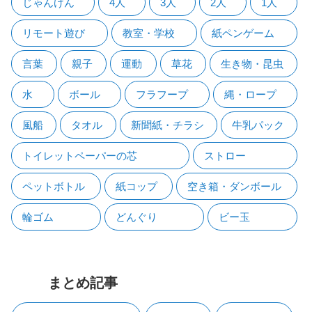
じゃんけん
4人
3人
2人
1人
リモート遊び
教室・学校
紙ペンゲーム
言葉
親子
運動
草花
生き物・昆虫
水
ボール
フラフープ
縄・ロープ
風船
タオル
新聞紙・チラシ
牛乳パック
トイレットペーパーの芯
ストロー
ペットボトル
紙コップ
空き箱・ダンボール
輪ゴム
どんぐり
ビー玉
まとめ記事