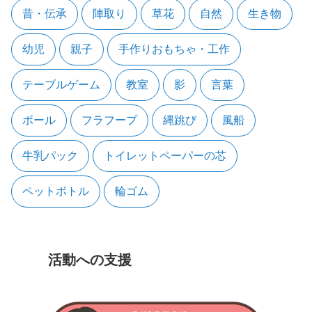
昔・伝承
陣取り
草花
自然
生き物
幼児
親子
手作りおもちゃ・工作
テーブルゲーム
教室
影
言葉
ボール
フラフープ
縄跳び
風船
牛乳パック
トイレットペーパーの芯
ペットボトル
輪ゴム
活動への支援