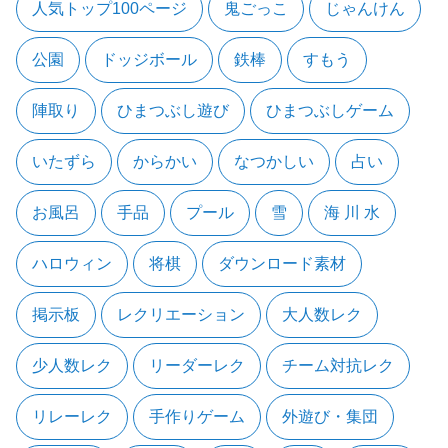
人気トップ100ページ
鬼ごっこ
じゃんけん
公園
ドッジボール
鉄棒
すもう
陣取り
ひまつぶし遊び
ひまつぶしゲーム
いたずら
からかい
なつかしい
占い
お風呂
手品
プール
雪
海 川 水
ハロウィン
将棋
ダウンロード素材
掲示板
レクリエーション
大人数レク
少人数レク
リーダーレク
チーム対抗レク
リレーレク
手作りゲーム
外遊び・集団