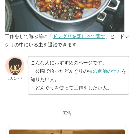
工作をして遊ぶ前に「
ドングリを蒸し器で蒸す
」と、ドン
グリの中にいる虫を退治できます。
こんな人におすすめのページです。
・公園で拾ったどんぐりの
虫の退治の仕方
を
しんごパパ
知りたい人。
・どんぐりを使って工作をしたい人。
広告