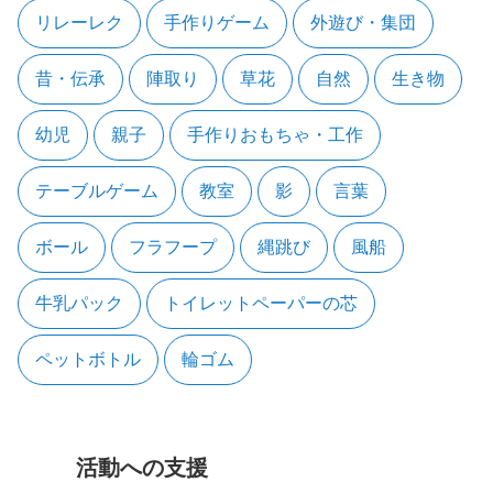
リレーレク
手作りゲーム
外遊び・集団
昔・伝承
陣取り
草花
自然
生き物
幼児
親子
手作りおもちゃ・工作
テーブルゲーム
教室
影
言葉
ボール
フラフープ
縄跳び
風船
牛乳パック
トイレットペーパーの芯
ペットボトル
輪ゴム
活動への支援