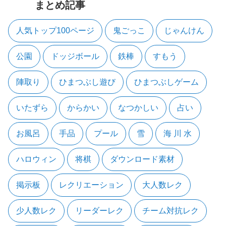
まとめ記事
人気トップ100ページ
鬼ごっこ
じゃんけん
公園
ドッジボール
鉄棒
すもう
陣取り
ひまつぶし遊び
ひまつぶしゲーム
いたずら
からかい
なつかしい
占い
お風呂
手品
プール
雪
海 川 水
ハロウィン
将棋
ダウンロード素材
掲示板
レクリエーション
大人数レク
少人数レク
リーダーレク
チーム対抗レク