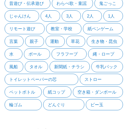
昔遊び・伝承遊び
わらべ歌・童謡
鬼ごっこ
じゃんけん
4人
3人
2人
1人
リモート遊び
教室・学校
紙ペンゲーム
言葉
親子
運動
草花
生き物・昆虫
水
ボール
フラフープ
縄・ロープ
風船
タオル
新聞紙・チラシ
牛乳パック
トイレットペーパーの芯
ストロー
ペットボトル
紙コップ
空き箱・ダンボール
輪ゴム
どんぐり
ビー玉