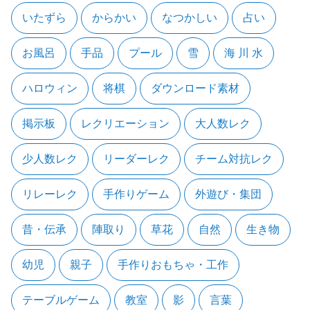
いたずら
からかい
なつかしい
占い
お風呂
手品
プール
雪
海 川 水
ハロウィン
将棋
ダウンロード素材
掲示板
レクリエーション
大人数レク
少人数レク
リーダーレク
チーム対抗レク
リレーレク
手作りゲーム
外遊び・集団
昔・伝承
陣取り
草花
自然
生き物
幼児
親子
手作りおもちゃ・工作
テーブルゲーム
教室
影
言葉