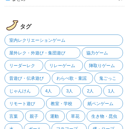
タグ
室内レクリエーションゲーム
屋外レク・外遊び・集団遊び
協力ゲーム
リーダーレク
リレーゲーム
陣取りゲーム
昔遊び・伝承遊び
わらべ歌・童謡
鬼ごっこ
じゃんけん
4人
3人
2人
1人
リモート遊び
教室・学校
紙ペンゲーム
言葉
親子
運動
草花
生き物・昆虫
水
ボール
フラフープ
縄・ロープ