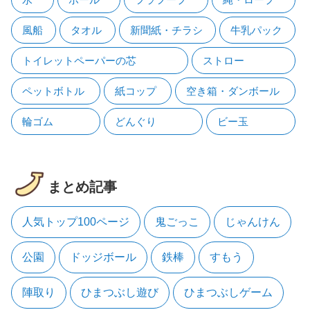
風船
タオル
新聞紙・チラシ
牛乳パック
トイレットペーパーの芯
ストロー
ペットボトル
紙コップ
空き箱・ダンボール
輪ゴム
どんぐり
ビー玉
まとめ記事
人気トップ100ページ
鬼ごっこ
じゃんけん
公園
ドッジボール
鉄棒
すもう
陣取り
ひまつぶし遊び
ひまつぶしゲーム