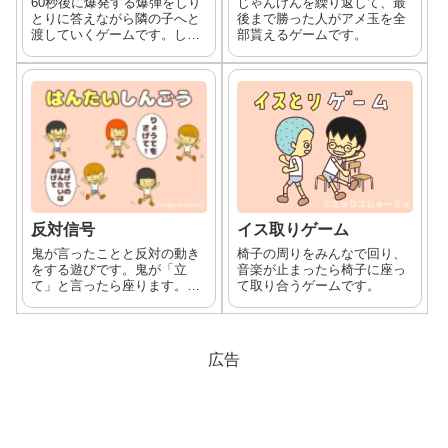
60秒後に爆発する爆弾をしり
じゃんけんを繰り返して、最
とりに答えながら隣の子へと
後まで勝った人がアメ玉を全
渡していくゲームです。しり
部貰えるゲームです。
とりに答えないと隣の子に爆
弾を渡すことが出来ません。
風船やボールを時限爆弾に見
立てて遊びます。
反対信号
イス取りゲーム
鬼が言ったことと反対の動き
椅子の周りをみんなで回り、
をする遊びです。鬼が「立
音楽が止まったら椅子に座っ
て」と言ったら座ります。
て取り合うゲームです。
「座れ」と言ったら立ちま
す。
広告