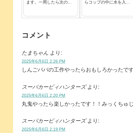
ます。一周したら次の子
らコップの中に水を入れ
たちにフラフープを渡し
てもらったら、その水を
てリレーをしていくゲー
後ろの子のコップに入れ
ムです。
て運んでいきます。室内
で遊ぶときは水の代わり
にピンポン球を運んで遊
コメント
びます。
たまちゃん
より:
2025年6月6日 2:26 PM
しんごパパの工作やったらおもしろかったで
スーパカービィハンターズ
より:
2025年6月6日 2:20 PM
丸鬼やったら楽しかったです！！みっくちゅ
スーパカービィハンターズ
より:
2025年6月6日 2:19 PM