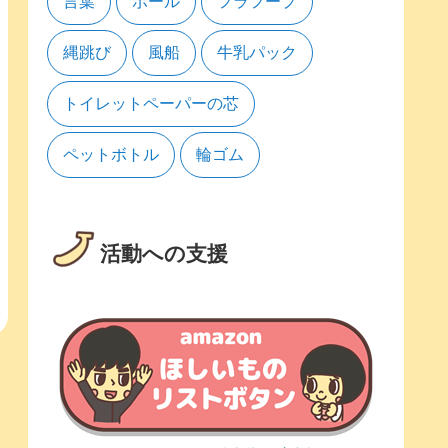
言葉
ボール
フラフープ
縄跳び
風船
牛乳パック
トイレットペーパーの芯
ペットボトル
輪ゴム
活動への支援