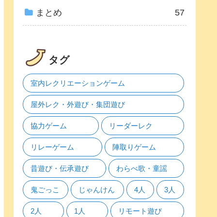
まとめ
57
タグ
室内レクリエーションゲーム
屋外レク・外遊び・集団遊び
協力ゲーム
リーダーレク
リレーゲーム
陣取りゲーム
昔遊び・伝承遊び
わらべ歌・童謡
鬼ごっこ
じゃんけん
4人
3人
2人
1人
リモート遊び