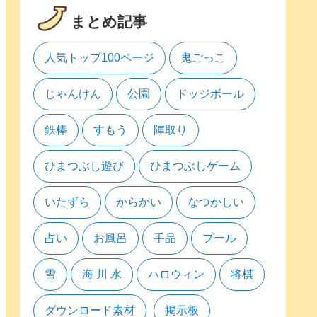
まとめ記事
人気トップ100ページ
鬼ごっこ
じゃんけん
公園
ドッジボール
鉄棒
すもう
陣取り
ひまつぶし遊び
ひまつぶしゲーム
いたずら
からかい
なつかしい
占い
お風呂
手品
プール
雪
海 川 水
ハロウィン
将棋
ダウンロード素材
掲示板