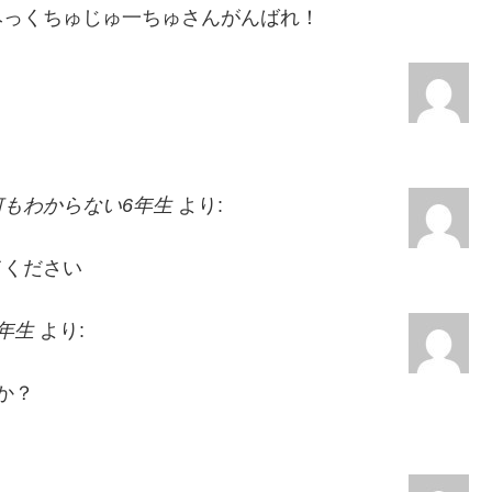
みっくちゅじゅ一ちゅさんがんばれ！
もわからない6年生
より:
てください
年生
より:
か？