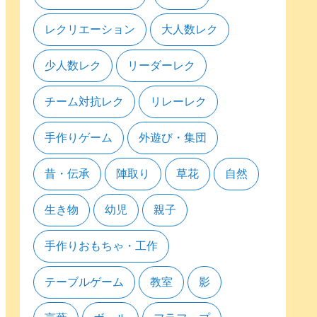
レクリエーション
大人数レク
少人数レク
リーダーレク
チーム対抗レク
リレーレク
手作りゲーム
外遊び・集団
昔・伝承
陣取り
草花
自然
生き物
幼児
親子
手作りおもちゃ・工作
テーブルゲーム
教室
影