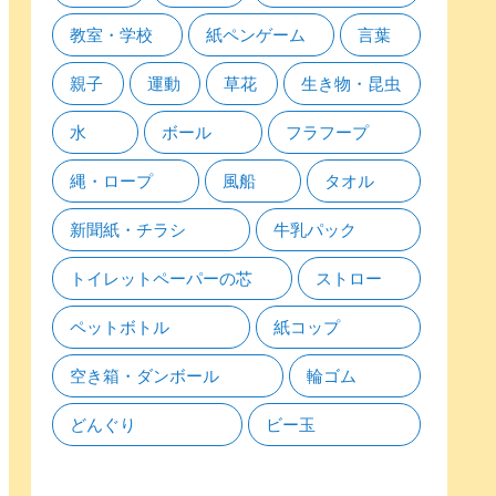
教室・学校
紙ペンゲーム
言葉
親子
運動
草花
生き物・昆虫
水
ボール
フラフープ
縄・ロープ
風船
タオル
新聞紙・チラシ
牛乳パック
トイレットペーパーの芯
ストロー
ペットボトル
紙コップ
空き箱・ダンボール
輪ゴム
どんぐり
ビー玉