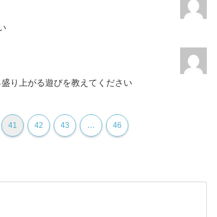
い
る盛り上がる遊びを教えてください
41
42
43
…
46