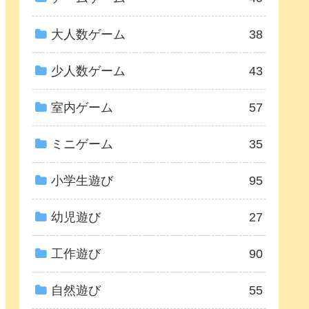
大人数ゲーム
38
少人数ゲーム
43
室内ゲーム
57
ミニゲーム
35
小学生遊び
95
幼児遊び
27
工作遊び
90
自然遊び
55