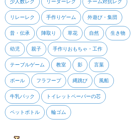
少人数レク
リーダーレク
チーム対抗レク
リレーレク
手作りゲーム
外遊び・集団
昔・伝承
陣取り
草花
自然
生き物
幼児
親子
手作りおもちゃ・工作
テーブルゲーム
教室
影
言葉
ボール
フラフープ
縄跳び
風船
牛乳パック
トイレットペーパーの芯
ペットボトル
輪ゴム