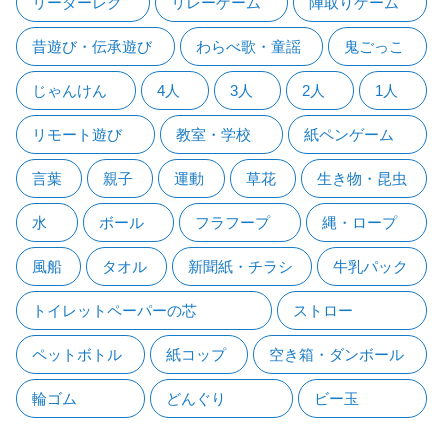
リーダーレク
リレーゲーム
陣取りゲーム
昔遊び・伝承遊び
わらべ歌・童謡
鬼ごっこ
じゃんけん
4人
3人
2人
1人
リモート遊び
教室・学校
紙ペンゲーム
言葉
親子
運動
草花
生き物・昆虫
水
ボール
フラフープ
縄・ロープ
風船
タオル
新聞紙・チラシ
牛乳パック
トイレットペーパーの芯
ストロー
ペットボトル
紙コップ
空き箱・ダンボール
輪ゴム
どんぐり
ビー玉