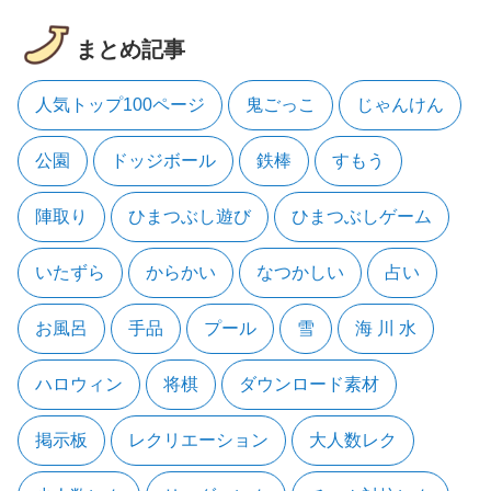
まとめ記事
人気トップ100ページ
鬼ごっこ
じゃんけん
公園
ドッジボール
鉄棒
すもう
陣取り
ひまつぶし遊び
ひまつぶしゲーム
いたずら
からかい
なつかしい
占い
お風呂
手品
プール
雪
海 川 水
ハロウィン
将棋
ダウンロード素材
掲示板
レクリエーション
大人数レク