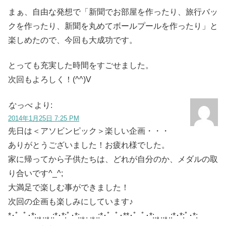
まぁ、自由な発想で「新聞でお部屋を作ったり、旅行バッ
クを作ったり、新聞を丸めてボールプールを作ったり」と
楽しめたので、今回も大成功です。
とっても充実した時間をすごせました。
次回もよろしく！(^^)V
なっぺ
より:
2014年1月25日 7:25 PM
先日は＜アソビンピック＞楽しい企画・・・
ありがとうございました！お疲れ様でした。
家に帰ってから子供たちは、どれが自分のか、メダルの取
り合いです^_^;
大満足で楽しむ事ができました！
次回の企画も楽しみにしています♪
*･゜ﾟ･*:.｡..｡.:*･*:ﾟ･*:.｡. .｡.:*･゜ﾟ･**･゜ﾟ･*:.｡..｡.:*･*:ﾟ･*: