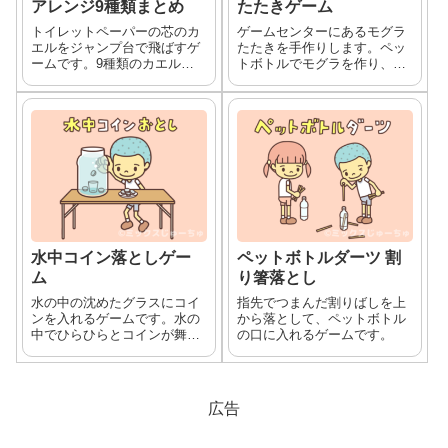
アレンジ9種類まとめ
たたきゲーム
トイレットペーパーの芯のカ
ゲームセンターにあるモグラ
エルをジャンプ台で飛ばすゲ
たたきを手作りします。ペッ
ームです。9種類のカエル飛
トボトルでモグラを作り、段
ばしゲームを紹介します。
ボールでモグラ叩きゲームの
台を作ります。中に入ってい
る人がモグラを出し入れして
ゲームを遊びます。
水中コイン落としゲー
ペットボトルダーツ 割
ム
り箸落とし
水の中の沈めたグラスにコイ
指先でつまんだ割りばしを上
ンを入れるゲームです。水の
から落として、ペットボトル
中でひらひらとコインが舞い
の口に入れるゲームです。
ます。
広告