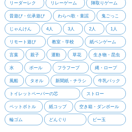
リーダーレク
リレーゲーム
陣取りゲーム
昔遊び・伝承遊び
わらべ歌・童謡
鬼ごっこ
じゃんけん
4人
3人
2人
1人
リモート遊び
教室・学校
紙ペンゲーム
言葉
親子
運動
草花
生き物・昆虫
水
ボール
フラフープ
縄・ロープ
風船
タオル
新聞紙・チラシ
牛乳パック
トイレットペーパーの芯
ストロー
ペットボトル
紙コップ
空き箱・ダンボール
輪ゴム
どんぐり
ビー玉