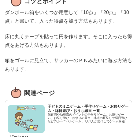
コツとポイント
ダンボール箱をいくつか用意して「10点」「20点」「30
点」と書いて、入った得点を競う方法もあります。
床に丸くテープを貼って円を作ります。そこに入ったら得
点をあげる方法もあります。
箱をゴールに見立て、サッカーのＰＫみたいに遊ぶ方法も
あります。
関連ページ
子どものミニゲーム・手作りゲーム・お祭りゲー
ム・縁日遊び・おうち縁日 一覧
保育園や幼稚園のイベントの手作りゲーム、お祭りゲー
ム、お祭り遊び、お祭りの屋台。地域の夏祭りや縁日遊び
などのカーニバルゲーム。1人1人が交代してゲームを遊ぶ
ルールがシンプルなミニゲームを集めました。ハロウィン
パーティーやクリスマスイベントなど小学生の低学年から
中学生ぐらいの子どもが楽しめる遊びです。イラストと写
真を使って遊び方やルールを紹介します。