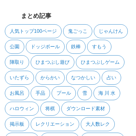
まとめ記事
人気トップ100ページ
鬼ごっこ
じゃんけん
公園
ドッジボール
鉄棒
すもう
陣取り
ひまつぶし遊び
ひまつぶしゲーム
いたずら
からかい
なつかしい
占い
お風呂
手品
プール
雪
海 川 水
ハロウィン
将棋
ダウンロード素材
掲示板
レクリエーション
大人数レク