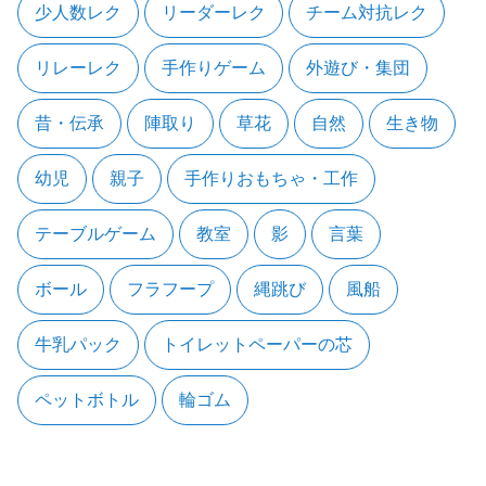
少人数レク
リーダーレク
チーム対抗レク
リレーレク
手作りゲーム
外遊び・集団
昔・伝承
陣取り
草花
自然
生き物
幼児
親子
手作りおもちゃ・工作
テーブルゲーム
教室
影
言葉
ボール
フラフープ
縄跳び
風船
牛乳パック
トイレットペーパーの芯
ペットボトル
輪ゴム