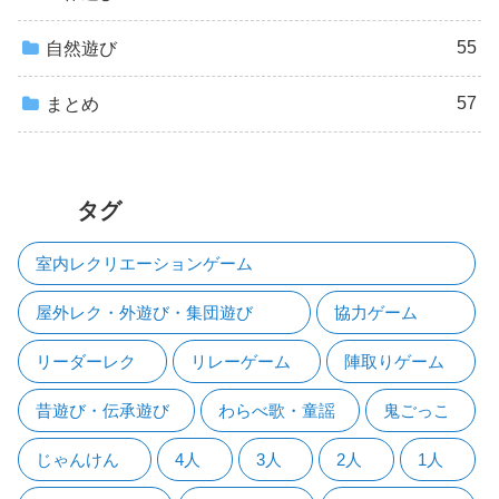
55
自然遊び
57
まとめ
タグ
室内レクリエーションゲーム
屋外レク・外遊び・集団遊び
協力ゲーム
リーダーレク
リレーゲーム
陣取りゲーム
昔遊び・伝承遊び
わらべ歌・童謡
鬼ごっこ
じゃんけん
4人
3人
2人
1人