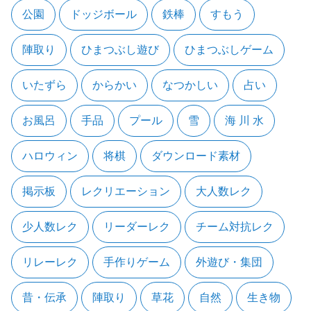
公園
ドッジボール
鉄棒
すもう
陣取り
ひまつぶし遊び
ひまつぶしゲーム
いたずら
からかい
なつかしい
占い
お風呂
手品
プール
雪
海 川 水
ハロウィン
将棋
ダウンロード素材
掲示板
レクリエーション
大人数レク
少人数レク
リーダーレク
チーム対抗レク
リレーレク
手作りゲーム
外遊び・集団
昔・伝承
陣取り
草花
自然
生き物