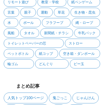
リモート遊び
教室・学校
紙ペンゲーム
言葉
親子
運動
草花
生き物・昆虫
水
ボール
フラフープ
縄・ロープ
風船
タオル
新聞紙・チラシ
牛乳パック
トイレットペーパーの芯
ストロー
ペットボトル
紙コップ
空き箱・ダンボール
輪ゴム
どんぐり
ビー玉
まとめ記事
人気トップ100ページ
鬼ごっこ
じゃんけん