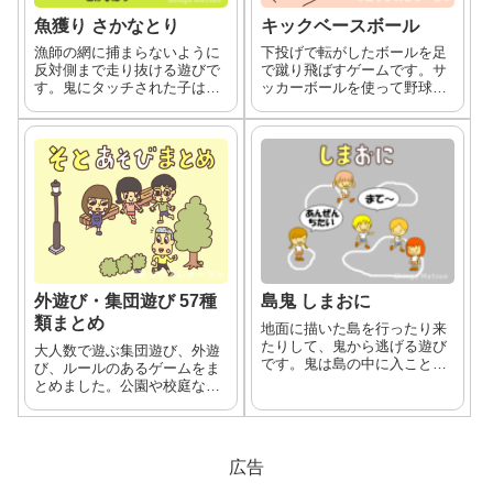
魚獲り さかなとり
キックベースボール
漁師の網に捕まらないように
下投げで転がしたボールを足
反対側まで走り抜ける遊びで
で蹴り飛ばすゲームです。サ
す。鬼にタッチされた子は漁
ッカーボールを使って野球の
師の「網」になります。網に
ルールで遊びます。
なった子は漁師と手をつない
で、一緒に子を捕まえます。
外遊び・集団遊び 57種
島鬼 しまおに
類まとめ
地面に描いた島を行ったり来
たりして、鬼から逃げる遊び
大人数で遊ぶ集団遊び、外遊
です。鬼は島の中に入ことが
び、ルールのあるゲームをま
出来ません。
とめました。公園や校庭など
広い屋外向けの遊びが多いで
す。その場にいるお友達と話
し合ってルールを変えたり新
しい遊びを作ってもいいで
広告
す。 集団遊びの一覧かくれん
ぼ 隠れている子を鬼が探して