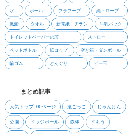
水
ボール
フラフープ
縄・ロープ
風船
タオル
新聞紙・チラシ
牛乳パック
トイレットペーパーの芯
ストロー
ペットボトル
紙コップ
空き箱・ダンボール
輪ゴム
どんぐり
ビー玉
まとめ記事
人気トップ100ページ
鬼ごっこ
じゃんけん
公園
ドッジボール
鉄棒
すもう