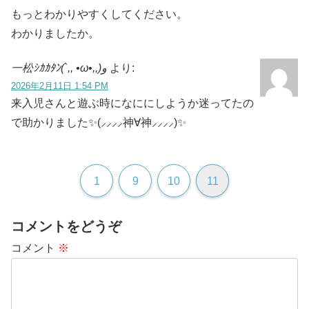
もっとわかりやすくしてください。
わかりましたか。
一松ｼｶｶﾀﾝ(`,, •ω•,,)و
より:
2026年2月11日 1:54 PM
来入児さんと遊ぶ時になににしようか迷ってたの
で助かりました✨️(⸝⸝⸝⸝神∀神⸝⸝⸝⸝)✨️
1
9
10
11
コメントをどうぞ
コメント
※