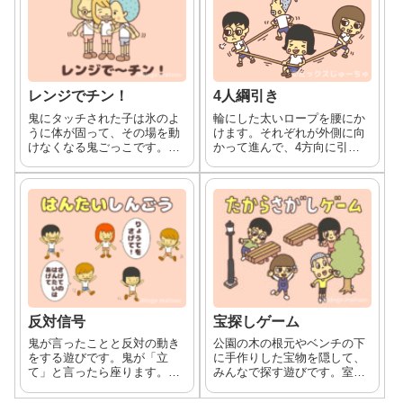
レンジでチン！
4人綱引き
鬼にタッチされた子は氷のよ
輪にした太いロープを腰にか
うに体が固って、その場を動
けます。それぞれが外側に向
けなくなる鬼ごっこです。固
かって進んで、4方向に引っ
まった子を仲間が電子レンジ
張る綱引きです。
チンすることで溶かすことが
出来ます。ます。氷鬼のよう
な助け鬼です。
反対信号
宝探しゲーム
鬼が言ったことと反対の動き
公園の木の根元やベンチの下
をする遊びです。鬼が「立
に手作りした宝物を隠して、
て」と言ったら座ります。
みんなで探す遊びです。室内
「座れ」と言ったら立ちま
でも宝探しをすることも出来
す。
ます。宝物の作り方や宝のデ