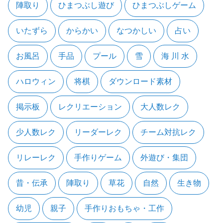
陣取り
ひまつぶし遊び
ひまつぶしゲーム
いたずら
からかい
なつかしい
占い
お風呂
手品
プール
雪
海 川 水
ハロウィン
将棋
ダウンロード素材
掲示板
レクリエーション
大人数レク
少人数レク
リーダーレク
チーム対抗レク
リレーレク
手作りゲーム
外遊び・集団
昔・伝承
陣取り
草花
自然
生き物
幼児
親子
手作りおもちゃ・工作