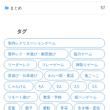
57
まとめ
タグ
室内レクリエーションゲーム
屋外レク・外遊び・集団遊び
協力ゲーム
リーダーレク
リレーゲーム
陣取りゲーム
昔遊び・伝承遊び
わらべ歌・童謡
鬼ごっこ
じゃんけん
4人
3人
2人
1人
リモート遊び
教室・学校
紙ペンゲーム
言葉
親子
運動
草花
生き物・昆虫