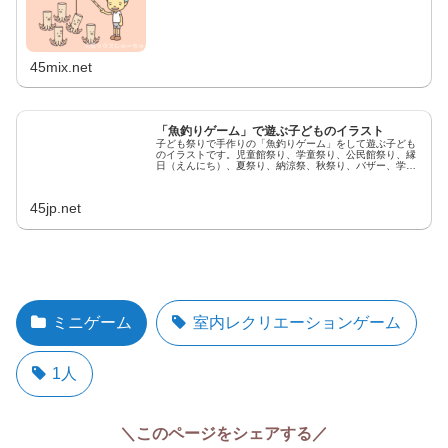
45mix.net
「魚釣りゲーム」で遊ぶ子どものイラスト
子ども祭りで手作りの「魚釣りゲーム」をして遊ぶ子ども
のイラストです。児童館祭り、学童祭り、公民館祭り、縁
日（えんにち）、夏祭り、納涼祭、秋祭り、バザー、学園
祭、文化祭、レクリエーション大会、集会所、幼稚園、保
育園、お楽しみ会、クリスマス会。...
45jp.net
ミニゲーム
室内レクリエーションゲーム
1人
＼このページをシェアする／