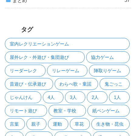
57
まとめ
タグ
室内レクリエーションゲーム
屋外レク・外遊び・集団遊び
協力ゲーム
リーダーレク
リレーゲーム
陣取りゲーム
昔遊び・伝承遊び
わらべ歌・童謡
鬼ごっこ
じゃんけん
4人
3人
2人
1人
リモート遊び
教室・学校
紙ペンゲーム
言葉
親子
運動
草花
生き物・昆虫