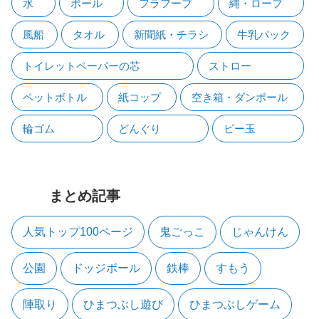
水
ボール
フラフープ
縄・ロープ
風船
タオル
新聞紙・チラシ
牛乳パック
トイレットペーパーの芯
ストロー
ペットボトル
紙コップ
空き箱・ダンボール
輪ゴム
どんぐり
ビー玉
まとめ記事
人気トップ100ページ
鬼ごっこ
じゃんけん
公園
ドッジボール
鉄棒
すもう
陣取り
ひまつぶし遊び
ひまつぶしゲーム