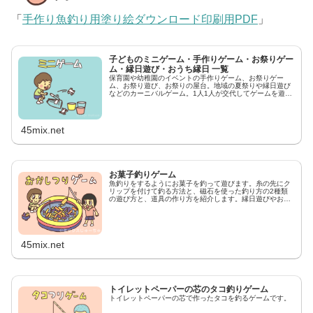
「
手作り魚釣り用塗り絵ダウンロード印刷用PDF
」
子どものミニゲーム・手作りゲーム・お祭りゲー
ム・縁日遊び・おうち縁日 一覧
保育園や幼稚園のイベントの手作りゲーム、お祭りゲー
ム、お祭り遊び、お祭りの屋台。地域の夏祭りや縁日遊び
などのカーニバルゲーム。1人1人が交代してゲームを遊ぶ
ルールがシンプルなミニゲームを集めました。ハロウィン
パーティーやクリスマスイベントなど小学生の低学年から
中学生ぐらいの子どもが楽しめる遊びです。イラストと写
真を使って遊び方やルールを紹介します。
45mix.net
お菓子釣りゲーム
魚釣りをするようにお菓子を釣って遊びます。糸の先にク
リップを付けて釣る方法と、磁石を使った釣り方の2種類
の遊び方と、道具の作り方を紹介します。縁日遊びやお祭
り遊びで人気のある遊びです。
45mix.net
トイレットペーパーの芯のタコ釣りゲーム
トイレットペーパーの芯で作ったタコを釣るゲームです。