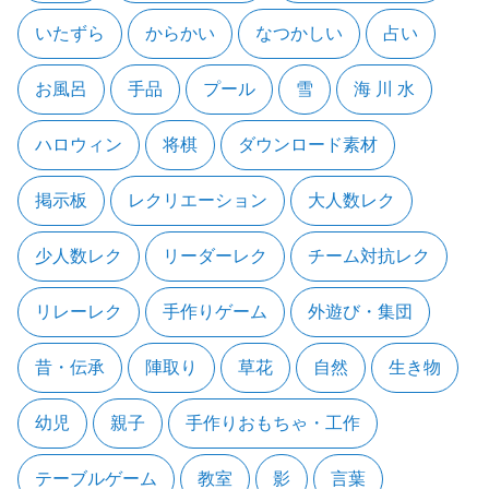
いたずら
からかい
なつかしい
占い
お風呂
手品
プール
雪
海 川 水
ハロウィン
将棋
ダウンロード素材
掲示板
レクリエーション
大人数レク
少人数レク
リーダーレク
チーム対抗レク
リレーレク
手作りゲーム
外遊び・集団
昔・伝承
陣取り
草花
自然
生き物
幼児
親子
手作りおもちゃ・工作
テーブルゲーム
教室
影
言葉