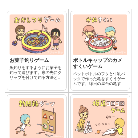
お菓子釣りゲーム
ボトルキャップのカメ
すくいゲーム
魚釣りをするようにお菓子を
釣って遊びます。糸の先にク
ペットボトルのフタと牛乳パ
リップを付けて釣る方法と、
ックで作った亀をすくうゲー
磁石を使った釣り方の2種類
ムです。縁日の屋台の亀すく
の遊び方と、道具の作り方を
いを再現した遊びです。
紹介します。縁日遊びやお祭
り遊びで人気のある遊びで
す。